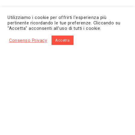
Utilizziamo i cookie per offrirti l'esperienza più
pertinente ricordando le tue preferenze. Cliccando su
"Accetta" acconsenti all'uso di tutti i cookie.
Consenso Privacy
Accetta
Home
Prodotti
Chi siamo
Contatti
Diventa rivenditore