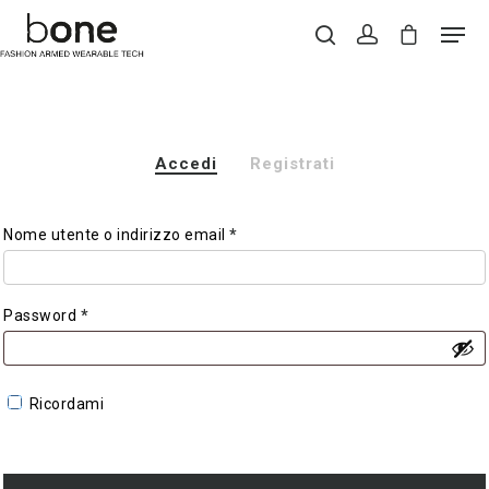
Hit enter to search or ESC to close
Accedi
Registrati
Nome utente o indirizzo email
*
Password
*
Ricordami