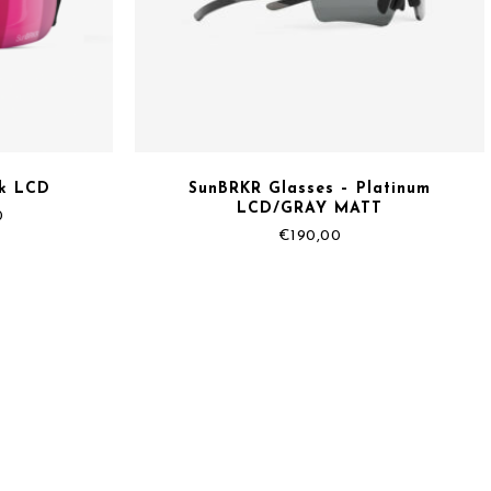
nk LCD
SunBRKR Glasses – Platinum
LCD/GRAY MATT
Il
0
prezzo
€
190,00
e
attuale
è:
0.
€135,00.