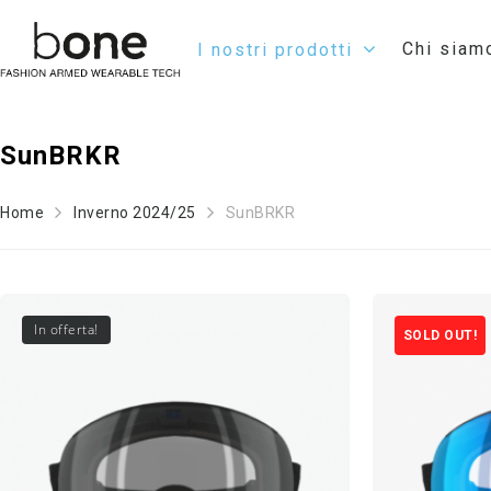
Chi siam
I nostri prodotti
SunBRKR
Home
Inverno 2024/25
SunBRKR
In offerta!
SOLD OUT!
Hit enter to search or ESC to close