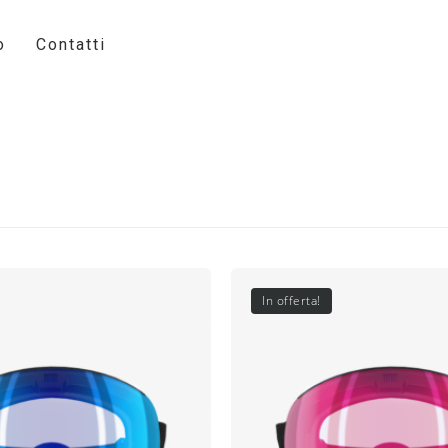
o
Contatti
In offerta!