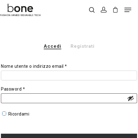
Hit enter to search or ESC to close
Accedi
Registrati
Nome utente o indirizzo email
*
Password
*
Ricordami