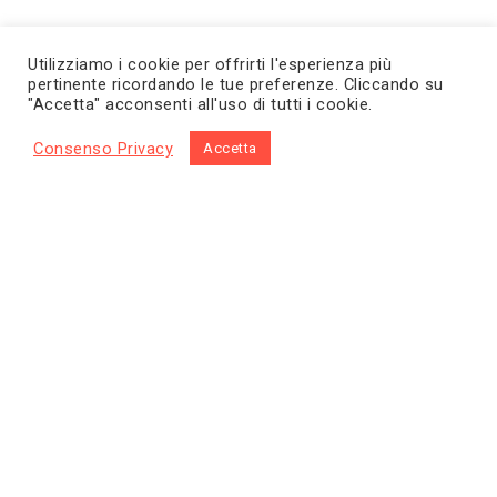
Utilizziamo i cookie per offrirti l'esperienza più
pertinente ricordando le tue preferenze. Cliccando su
"Accetta" acconsenti all'uso di tutti i cookie.
Consenso Privacy
Accetta
Home
Prodotti
Chi siamo
Contatti
Diventa rivenditore