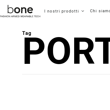
Chi siam
I nostri prodotti
POR
Tag
Hit enter to search or ESC to close