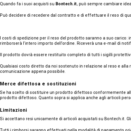
Quando fa i suoi acquisti su
Bontech.it
, può sempre cambiare idea
Può decidere di recedere dal contratto e di effettuare il reso di q
I costi di spedizione per il reso del prodotto saranno a suo carico
rimborserà l’intero importo dell’ordine. Riceverà una e-mail di noti
Il prodotto dovrà essere restituito completo di tutti i sigilli prot
Qualsiasi costo diretto da noi sostenuto in relazione al reso e alla r
comunicazione appena possibile.
Merce difettosa e sostituzioni
Se ha scelto di sostituire un prodotto difettoso conformemente all
prodotto difettoso. Quanto sopra si applica anche agli articoli pers
Limitazioni
Si accettano resi unicamente di articoli acquistati su Bontech.it. Gl
Tutti i rimborsi saranno effettuati nella modalità di pagamento ori