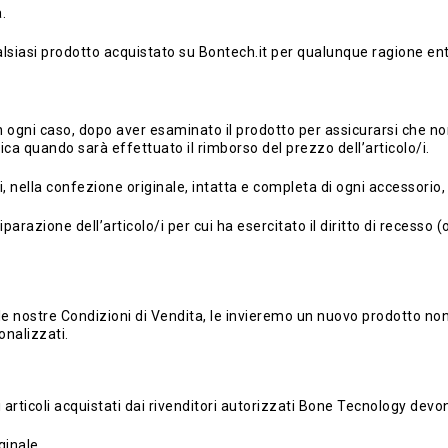
.
ualsiasi prodotto acquistato su Bontech.it per qualunque ragione ent
: in ogni caso, dopo aver esaminato il prodotto per assicurarsi che 
fica quando sarà effettuato il rimborso del prezzo dell’articolo/i.
ettivi, nella confezione originale, intatta e completa di ogni access
iparazione dell’articolo/i per cui ha esercitato il diritto di recesso
e nostre Condizioni di Vendita, le invieremo un nuovo prodotto non
onalizzati.
i articoli acquistati dai rivenditori autorizzati Bone Tecnology devon
ginale.