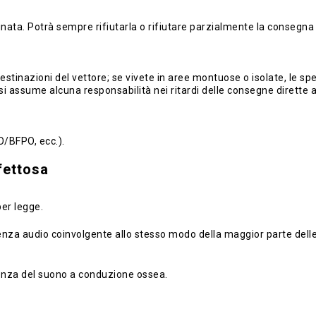
dinata. Potrà sempre rifiutarla o rifiutare parzialmente la consegna 
stinazioni del vettore; se vivete in aree montuose o isolate, le spedi
si assume alcuna responsabilità nei ritardi delle consegne dirette 
O/BFPO, ecc.).
ifettosa
per legge.
a audio coinvolgente allo stesso modo della maggior parte delle cuff
rienza del suono a conduzione ossea.