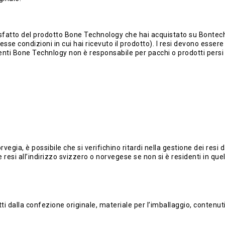
fatto del prodotto Bone Technology che hai acquistato su Bontech.it n
tesse condizioni in cui hai ricevuto il prodotto). I resi devono essere s
ienti Bone Technlogy non è responsabile per pacchi o prodotti persi 
ia, è possibile che si verifichino ritardi nella gestione dei resi da
resi all’indirizzo svizzero o norvegese se non si è residenti in quel
i dalla confezione originale, materiale per l’imballaggio, contenut