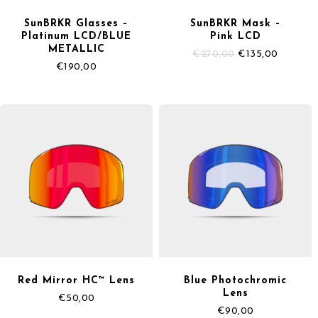
SunBRKR Glasses –
SunBRKR Mask –
Platinum LCD/BLUE
Pink LCD
METALLIC
Il
Il
€
270,00
€
135,00
prezzo
prezzo
€
190,00
originale
attuale
era:
è:
€270,00.
€135,00
Red Mirror HC™ Lens
Blue Photochromic
Lens
€
50,00
€
90,00