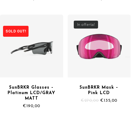
In offerta!
SOLD OUT!
SunBRKR Glasses –
SunBRKR Mask –
Platinum LCD/GRAY
Pink LCD
MATT
Il
Il
€
270,00
€
135,00
prezzo
prezzo
€
190,00
originale
attuale
era:
è:
€270,00.
€135,00.