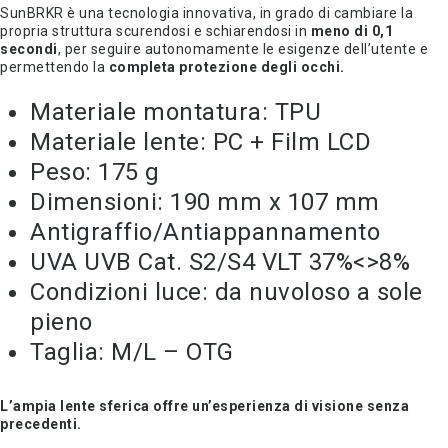
SunBRKR è una tecnologia innovativa, in grado di cambiare la
era:
è:
propria struttura scurendosi e schiarendosi in
meno di 0,1
secondi
, per seguire autonomamente le esigenze dell’utente e
€270,00.
€135,00.
permettendo la
completa protezione degli occhi.
Materiale montatura: TPU
Materiale lente: PC + Film LCD
Peso: 175 g
Dimensioni: 190 mm x 107 mm
Antigraffio/Antiappannamento
UVA UVB Cat. S2/S4 VLT 37%<>8%
Condizioni luce: da nuvoloso a sole
pieno
Taglia: M/L – OTG
L’ampia lente sferica offre un’esperienza di visione
senza
precedenti.