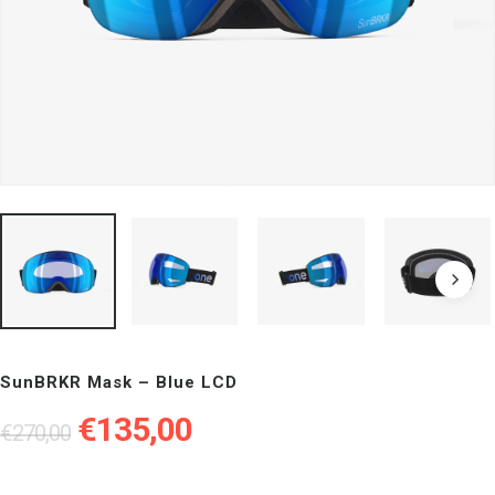
SunBRKR Mask – Blue LCD
Il
Il
€
135,00
€
270,00
prezzo
prezzo
originale
attuale