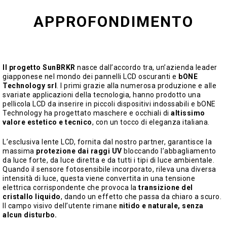
APPROFONDIMENTO
Il progetto SunBRKR
nasce dall’accordo tra, un’azienda leader
giapponese nel mondo dei pannelli LCD oscuranti e
bONE
Technology srl
. I primi grazie alla numerosa produzione e alle
svariate applicazioni della tecnologia, hanno prodotto una
pellicola LCD da inserire in piccoli dispositivi indossabili e bONE
Technology ha progettato maschere e occhiali di
altissimo
valore estetico e tecnico
, con un tocco di eleganza italiana.
L’esclusiva lente LCD, fornita dal nostro partner, garantisce la
massima
protezione dai raggi UV
bloccando l’abbagliamento
da luce forte, da luce diretta e da tutti i tipi di luce ambientale.
Quando il sensore fotosensibile incorporato, rileva una diversa
intensità di luce, questa viene convertita in una tensione
elettrica corrispondente che provoca la
transizione del
cristallo liquido
, dando un effetto che passa da chiaro a scuro.
Il campo visivo dell’utente rimane
nitido e naturale, senza
alcun disturbo.