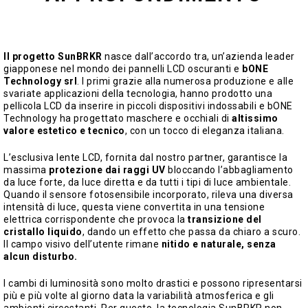
Il progetto SunBRKR
nasce dall’accordo tra, un’azienda leader
giapponese nel mondo dei pannelli LCD oscuranti e
bONE
Technology srl
. I primi grazie alla numerosa produzione e alle
svariate applicazioni della tecnologia, hanno prodotto una
pellicola LCD da inserire in piccoli dispositivi indossabili e bONE
Technology ha progettato maschere e occhiali di
altissimo
valore estetico e tecnico
, con un tocco di eleganza italiana.
L’esclusiva lente LCD, fornita dal nostro partner, garantisce la
massima
protezione dai raggi UV
bloccando l’abbagliamento
da luce forte, da luce diretta e da tutti i tipi di luce ambientale.
Quando il sensore fotosensibile incorporato, rileva una diversa
intensità di luce, questa viene convertita in una tensione
elettrica corrispondente che provoca la
transizione del
cristallo liquido
, dando un effetto che passa da chiaro a scuro.
Il campo visivo dell’utente rimane
nitido e naturale, senza
alcun disturbo.
I cambi di luminosità sono molto drastici e possono ripresentarsi
più e più volte al giorno data la variabilità atmosferica e gli