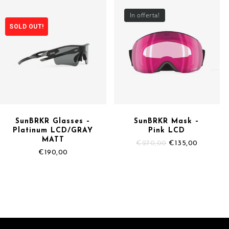
In offerta!
SOLD OUT!
SunBRKR Glasses –
SunBRKR Mask –
Platinum LCD/GRAY
Pink LCD
MATT
Il
Il
€
270,00
€
135,00
prezzo
prezzo
€
190,00
originale
attuale
era:
è:
€270,00.
€135,00.