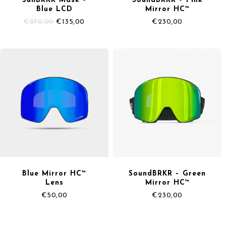
SunBRKR Mask –
SoundBRKR – Pink
Blue LCD
Mirror HC™
Il
Il
€
270,00
€
135,00
€
230,00
prezzo
prezzo
originale
attuale
era:
è:
€270,00.
€135,00.
Blue Mirror HC™
SoundBRKR – Green
Lens
Mirror HC™
€
50,00
€
230,00