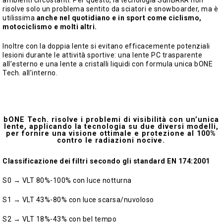
ambienti circostanti. Per questo, la tecnologia SunBRKR non
risolve solo un problema sentito da sciatori e snowboarder, ma è
utilissima
anche nel quotidiano e in sport come ciclismo,
motociclismo e molti altri.
Inoltre con la doppia lente si evitano efficacemente potenziali
lesioni durante le attività sportive: una lente PC trasparente
all’esterno e una lente a cristalli liquidi con formula unica bONE
Tech. all’interno.
bONE Tech. risolve i problemi di visibilità con un’unica
lente, applicando la tecnologia su due diversi modelli,
per fornire una visione ottimale e protezione al 100%
contro le radiazioni nocive.
Classificazione dei filtri secondo gli standard EN 174:2001
S0 → VLT 80%-100% con luce notturna
S1 → VLT 43%-80% con luce scarsa/nuvoloso
S2 → VLT 18%-43% con bel tempo