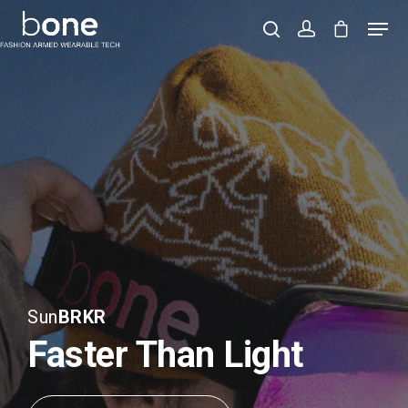
Hit enter to search or ESC to close
Sun
BRKR
Faster Than Light