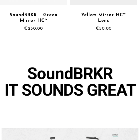
SoundBRKR – Green
Yellow Mirror HC™
Mirror HC™
Lens
€
230,00
€
50,00
SoundBRKR
IT SOUNDS GREAT