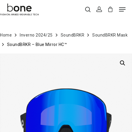
Home
Inverno 2024/25
SoundBRKR
SoundBRKR Mask
Hit enter to search or ESC to close
SoundBRKR – Blue Mirror HC™