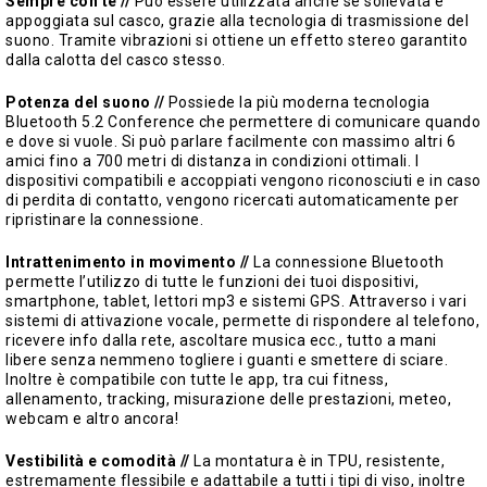
Sempre con te //
Può essere utilizzata anche se sollevata e
appoggiata sul casco, grazie alla tecnologia di trasmissione del
suono. Tramite vibrazioni si ottiene un effetto stereo garantito
dalla calotta del casco stesso.
Potenza del suono //
Possiede la più moderna tecnologia
Bluetooth 5.2 Conference che permettere di comunicare quando
e dove si vuole. Si può parlare facilmente con massimo altri 6
amici fino a 700 metri di distanza in condizioni ottimali. I
dispositivi compatibili e accoppiati vengono riconosciuti e in caso
di perdita di contatto, vengono ricercati automaticamente per
ripristinare la connessione.
Intrattenimento in movimento //
La connessione Bluetooth
permette l’utilizzo di tutte le funzioni dei tuoi dispositivi,
smartphone, tablet, lettori mp3 e sistemi GPS. Attraverso i vari
sistemi di attivazione vocale, permette di rispondere al telefono,
ricevere info dalla rete, ascoltare musica ecc., tutto a mani
libere senza nemmeno togliere i guanti e smettere di sciare.
Inoltre è compatibile con tutte le app, tra cui fitness,
allenamento, tracking, misurazione delle prestazioni, meteo,
webcam e altro ancora!
Vestibilità e comodità //
La montatura è in TPU, resistente,
estremamente flessibile e adattabile a tutti i tipi di viso, inoltre