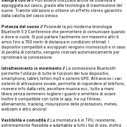
Sempre con te //
Può essere utilizzata anche se sollevata e
appoggiata sul casco, grazie alla tecnologia di trasmissione del
suono. Tramite vibrazioni si ottiene un effetto stereo garantito
dalla calotta del casco stesso.
Potenza del suono //
Possiede la più moderna tecnologia
Bluetooth 5.2 Conference che permettere di comunicare quando
e dove si vuole. Si può parlare facilmente con massimo altri 6
amici fino a 700 metri di distanza in condizioni ottimali. I
dispositivi compatibili e accoppiati vengono riconosciuti e in caso
di perdita di contatto, vengono ricercati automaticamente per
ripristinare la connessione.
Intrattenimento in movimento //
La connessione Bluetooth
permette l’utilizzo di tutte le funzioni dei tuoi dispositivi,
smartphone, tablet, lettori mp3 e sistemi GPS. Attraverso i vari
sistemi di attivazione vocale, permette di rispondere al telefono,
ricevere info dalla rete, ascoltare musica ecc., tutto a mani
libere senza nemmeno togliere i guanti e smettere di sciare.
Inoltre è compatibile con tutte le app, tra cui fitness,
allenamento, tracking, misurazione delle prestazioni, meteo,
webcam e altro ancora!
Vestibilità e comodità //
La montatura è in TPU, resistente,
estremamente flessibile e adattabile a tutti i tipi di viso, inoltre