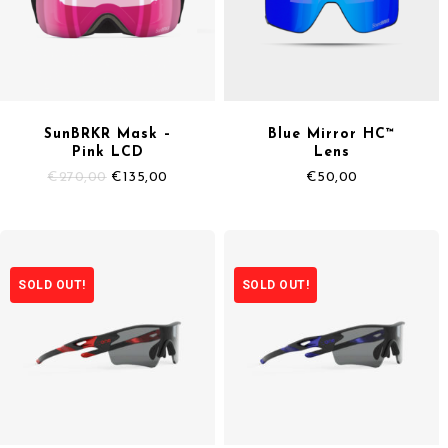
SunBRKR Mask –
Blue Mirror HC™
Pink LCD
Lens
Il
Il
€
270,00
€
135,00
€
50,00
prezzo
prezzo
originale
attuale
era:
è:
€270,00.
€135,00.
SOLD OUT!
SOLD OUT!