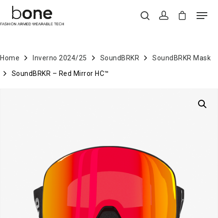
Home
Inverno 2024/25
SoundBRKR
SoundBRKR Mask
Hit enter to search or ESC to close
SoundBRKR – Red Mirror HC™