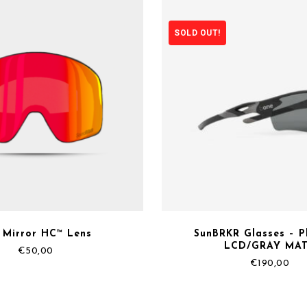
SOLD OUT!
 Mirror HC™ Lens
SunBRKR Glasses – P
LCD/GRAY MA
€
50,00
€
190,00