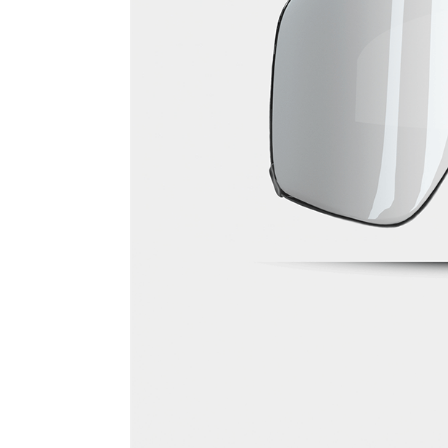
Hit enter to search or ESC to close