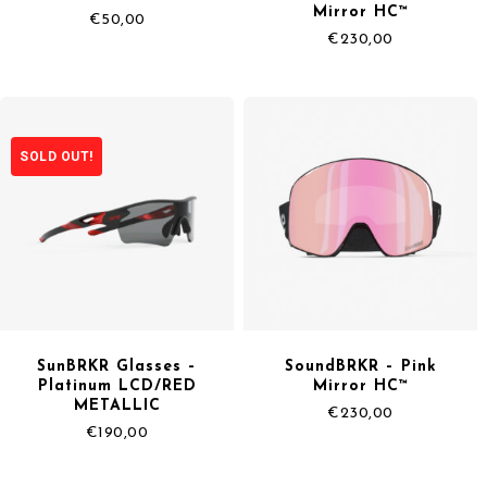
Mirror HC™
€
50,00
€
230,00
SOLD OUT!
SunBRKR Glasses –
SoundBRKR – Pink
Platinum LCD/RED
Mirror HC™
METALLIC
€
230,00
€
190,00