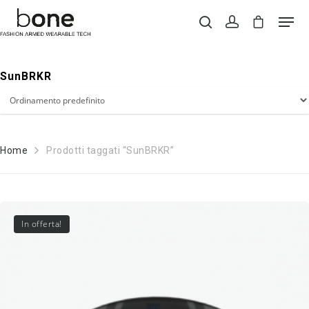
SunBRKR
Hit enter to search or ESC to close
Home
Prodotti taggati “SunBRKR”
In offerta!