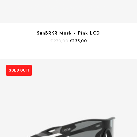
SunBRKR Mask – Pink LCD
Il
Il
€
270,00
€
135,00
prezzo
prezzo
originale
attuale
era:
è:
€270,00.
€135,00.
SOLD OUT!